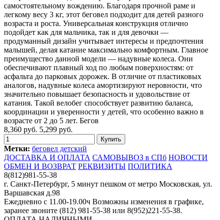
самостоятельному вождению. Благодаря прочной раме и
легкому весу 3 кг, этот беговел подходит для детей разного
возраста и роста. Универсальная конструкция отлично
подойдет как для мальчика, так и для девочки —
продуманный дизайн учитывает интересы и предпочтения
малышей, делая катание максимально комфортным. Главное
преимущество данной модели — надувные колеса. Они
обеспечивают плавный ход по любым поверхностям: от
асфальта до парковых дорожек. В отличие от пластиковых
аналогов, надувные колеса амортизируют неровности, что
значительно повышает безопасность и удовольствие от
катания. Такой велобег способствует развитию баланса,
координации и уверенности у детей, что особенно важно в
возрасте от 2 до 5 лет. Бегов
8,360 руб.
5,299 руб.
Метки:
беговел детский
ДОСТАВКА И ОПЛАТА
САМОВЫВОЗ в СПб
НОВОСТИ
ОБМЕН И ВОЗВРАТ
РЕКВИЗИТЫ
ПОЛИТИКА
8(812)981-55-38
г. Санкт-Петербург, 5 минут пешком от метро Московская, ул.
Варшавская д.98
Ежедневно c 11.00-19.00ч Возможны изменения в графике,
заранее звоните (812) 981-55-38 или 8(952)221-55-38.
ОПЛАТА НАЛИЧНЫМИ