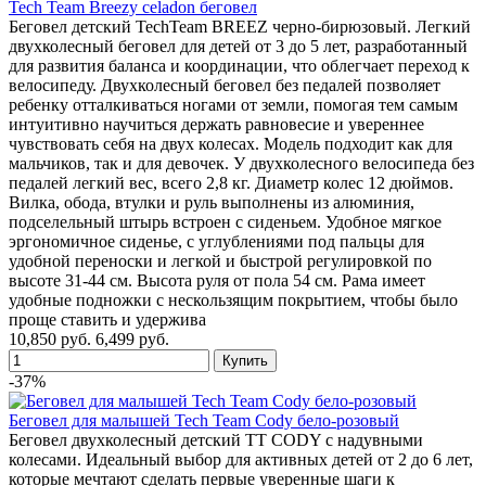
Tech Team Breezy celadon беговел
Беговел детский TechTeam BREEZ черно-бирюзовый. Легкий
двухколесный беговел для детей от 3 до 5 лет, разработанный
для развития баланса и координации, что облегчает переход к
велосипеду. Двухколесный беговел без педалей позволяет
ребенку отталкиваться ногами от земли, помогая тем самым
интуитивно научиться держать равновесие и увереннее
чувствовать себя на двух колесах. Модель подходит как для
мальчиков, так и для девочек. У двухколесного велосипеда без
педалей легкий вес, всего 2,8 кг. Диаметр колес 12 дюймов.
Вилка, обода, втулки и руль выполнены из алюминия,
подселельный штырь встроен с сиденьем. Удобное мягкое
эргономичное сиденье, с углублениями под пальцы для
удобной переноски и легкой и быстрой регулировкой по
высоте 31-44 см. Высота руля от пола 54 см. Рама имеет
удобные подножки с нескользящим покрытием, чтобы было
проще ставить и удержива
10,850 руб.
6,499 руб.
-37%
Беговел для малышей Tech Team Cody бело-розовый
Беговел двухколесный детский TT CODY с надувными
колесами. Идеальный выбор для активных детей от 2 до 6 лет,
которые мечтают сделать первые уверенные шаги к