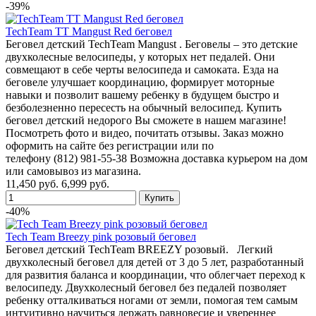
-39%
TechTeam TT Mangust Red беговел
Беговел детский TechTeam Mangust . Беговелы – это детские
двухколесные велосипеды, у которых нет педалей. Они
совмещают в себе черты велосипеда и самоката. Езда на
беговеле улучшает координацию, формирует моторные
навыки и позволит вашему ребенку в будущем быстро и
безболезненно пересесть на обычный велосипед. Купить
беговел детский недорого Вы сможете в нашем магазине!
Посмотреть фото и видео, почитать отзывы. Заказ можно
оформить на сайте без регистрации или по
телефону (812) 981-55-38 Возможна доставка курьером на дом
или самовывоз из магазина.
11,450 руб.
6,999 руб.
-40%
Tech Team Breezy pink розовый беговел
Беговел детский TechTeam BREEZY розовый. Легкий
двухколесный беговел для детей от 3 до 5 лет, разработанный
для развития баланса и координации, что облегчает переход к
велосипеду. Двухколесный беговел без педалей позволяет
ребенку отталкиваться ногами от земли, помогая тем самым
интуитивно научиться держать равновесие и увереннее