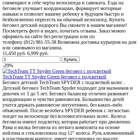
совмещают в себе черты велосипеда и самоката. Езда на
беговеле улучшает координацию, формирует моторные
навыки и позволит вашему ребенку в будущем быстро и
безболезненно пересесть на обычный велосипед. Купить
беговел детский недорого Вы сможете в нашем магазине!
Посмотреть фото и видео, почитать отзывы. Заказ можно
оформить на сайте без регистрации или по
телефону (812) 981-55-38 Возможна доставка курьером на дом
или самовывоз из магазина.
11,450 руб.
6,999 руб.
-29%
TechTeam TT Spyder Green беговел с подсветкой
Беговел детский TechTeam SPYDER с подсветкой колес .
Детский беговел TechTeam Spyder подходит для мальчиков и
девочек от 3 до 5 лет. Беговел балансир отлично развивает
координацию и чувство равновесия. Большинство детей
учатся держать равновесие интуитивно, без каких-либо
объяснений. После велобега SPYDER ребенок с легкостью
поедет на велосипеде без вспомогательных колес. Колеса
беговела имеют подсветку, которая работает при движении.
Рама и вилка беговела из легкого композита на основе
нейлона и стекловолокна под 12" колеса. Руль алюминиевый
в пластиковом корпусе, имеет регулировку по высоте.