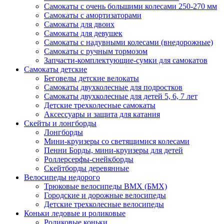
Самокаты с очень большими колесами 250-270 мм
Самокаты с амортизаторами
Самокаты для двоих
Самокаты для девушек
Самокаты с надувными колесами (внедорожные)
Самокаты с ручным тормозом
Запчасти-комплектующие-сумки для самокатов
Самокаты детские
Беговелы детские велокаты
Самокаты двухколесные для подростков
Самокаты двухколесные для детей 5, 6, 7 лет
Детские трехколесные самокаты
Аксессуары и защита для катания
Cкейты и лонгборды
Лонгборды
Мини-круизеры со светящимися колесами
Пенни Борды, мини-круизеры для детей
Роллерсерфы-снейкборды
Скейтборды деревянные
Велосипеды недорого
Трюковые велосипеды BMX (БМХ)
Городские и дорожные велосипеды
Детские трехколесные велосипеды
Коньки ледовые и роликовые
Роликовые коньки