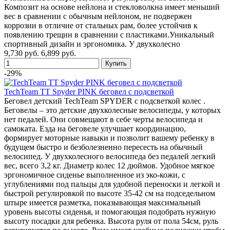
Композит на основе нейлона и стекловолкна имеет меньший
вес в сравнении с обычным нейлоном, не подвержен
коррозии в отличие от стальных рам, более устойчив к
появлению трещин в сравнении с пластиками.Уникальный
спортивный дизайн и эргономика. У двухколесно
9,730 руб.
6,899 руб.
-29%
TechTeam TT Spyder PINK беговел с подсветкой
Беговел детский TechTeam SPYDER с подсветкой колес .
Беговелы – это детские двухколесные велосипеды, у которых
нет педалей. Они совмещают в себе черты велосипеда и
самоката. Езда на беговеле улучшает координацию,
формирует моторные навыки и позволит вашему ребенку в
будущем быстро и безболезненно пересесть на обычный
велосипед. У двухколесного велосипеда без педалей легкий
вес, всего 3,2 кг. Диаметр колес 12 дюймов. Удобное мягкое
эргономичное сиденье выполненное из эко-кожи, с
углублениями под пальцы для удобной переноски и легкой и
быстрой регулировкой по высоте 35-42 см на подседельном
штыре имеется разметка, показывающая максимальный
уровень высоты сиденья, и помогающая подобрать нужную
высоту посадки для ребенка. Высота руля от пола 54см, руль