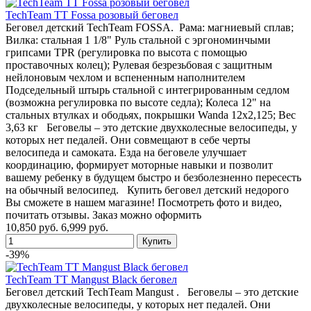
TechTeam TT Fossa розовый беговел
Беговел детский TechTeam FOSSA. Рама: магниевый сплав;
Вилка: стальная 1 1/8" Руль стальной с эргономинчыми
грипсами TPR (регулировка по высота с помощью
проставочных колец); Рулевая безрезьбовая с защитным
нейлоновым чехлом и вспененным наполнителем
Подседельный штырь стальной с интегрированным седлом
(возможна регулировка по высоте седла); Колеса 12" на
стальных втулках и ободьях, покрышки Wanda 12x2,125; Вес
3,63 кг Беговелы – это детские двухколесные велосипеды, у
которых нет педалей. Они совмещают в себе черты
велосипеда и самоката. Езда на беговеле улучшает
координацию, формирует моторные навыки и позволит
вашему ребенку в будущем быстро и безболезненно пересесть
на обычный велосипед. Купить беговел детский недорого
Вы сможете в нашем магазине! Посмотреть фото и видео,
почитать отзывы. Заказ можно оформить
10,850 руб.
6,999 руб.
-39%
TechTeam TT Mangust Black беговел
Беговел детский TechTeam Mangust . Беговелы – это детские
двухколесные велосипеды, у которых нет педалей. Они