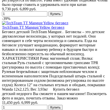
регулируется по высоте. Рама имеет удобные подножки чтобы
было проще ставить и удерживать ноги при катан
9,730 руб.
6,899 руб.
-39%
TechTeam TT Mangust Yellow беговел
Беговел детский TechTeam Mangust . Беговелы – это детские
двухколесные велосипеды, у которых нет педалей. Они
совмещают в себе черты велосипеда и самоката. Езда на
беговеле улучшает координацию, формирует моторные
навыки и позволит вашему ребенку в будущем быстро и
безболезненно пересесть на обычный велосипед.
ХАРАКТЕРИСТИКИ Рама: магниевый сплав; Вилка:
стальная Руль стальной с эргономинчыми грипсами TPR
(регулировка по высота с помощью проставочных колец);
Рулевая безрезьбовая с защитным нейлоновым чехлом и
вспененным наполнителем Подседельный штырь стальной с
интегрированным седлом (возможна регулировка по высоте
седла); Колеса 12" на стальных втулках и ободьях, покрышки
Wanda 12x2,125; Вес 3,93кг Купить беговел
детский недорого Вы сможете в нашем магазине! Посмотреть
фото и видео, почитать отзывы. Заказ можно
11,450 руб.
6,999 руб.