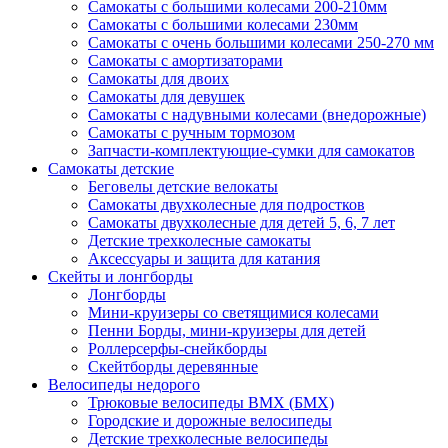
Самокаты с большими колесами 200-210мм
Самокаты с большими колесами 230мм
Самокаты с очень большими колесами 250-270 мм
Самокаты с амортизаторами
Самокаты для двоих
Самокаты для девушек
Самокаты с надувными колесами (внедорожные)
Самокаты с ручным тормозом
Запчасти-комплектующие-сумки для самокатов
Самокаты детские
Беговелы детские велокаты
Самокаты двухколесные для подростков
Самокаты двухколесные для детей 5, 6, 7 лет
Детские трехколесные самокаты
Аксессуары и защита для катания
Cкейты и лонгборды
Лонгборды
Мини-круизеры со светящимися колесами
Пенни Борды, мини-круизеры для детей
Роллерсерфы-снейкборды
Скейтборды деревянные
Велосипеды недорого
Трюковые велосипеды BMX (БМХ)
Городские и дорожные велосипеды
Детские трехколесные велосипеды