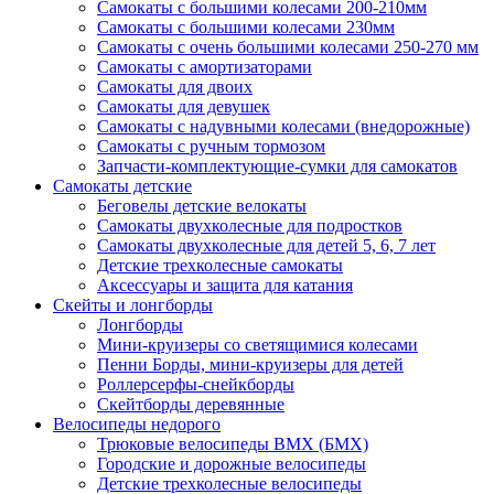
Самокаты с большими колесами 200-210мм
Самокаты с большими колесами 230мм
Самокаты с очень большими колесами 250-270 мм
Самокаты с амортизаторами
Самокаты для двоих
Самокаты для девушек
Самокаты с надувными колесами (внедорожные)
Самокаты с ручным тормозом
Запчасти-комплектующие-сумки для самокатов
Самокаты детские
Беговелы детские велокаты
Самокаты двухколесные для подростков
Самокаты двухколесные для детей 5, 6, 7 лет
Детские трехколесные самокаты
Аксессуары и защита для катания
Cкейты и лонгборды
Лонгборды
Мини-круизеры со светящимися колесами
Пенни Борды, мини-круизеры для детей
Роллерсерфы-снейкборды
Скейтборды деревянные
Велосипеды недорого
Трюковые велосипеды BMX (БМХ)
Городские и дорожные велосипеды
Детские трехколесные велосипеды