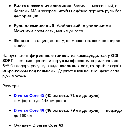
Вилка и зажим из алюминия
. Зажим — массивный, с
болтами М8 и зазором, чтобы надёжно держать руль без
деформации.
Руль алюминиевый, Y-образный, с усилениями.
Максимум прочности, минимум веса.
Фендер
— защищает ногу, не мешает катке и не стирает
колёса.
На руле стоят
фирменные грипсы из компаунда, как у ODI
SOFT
— мягкие, цепкие и с крутым эффектом «прилипания».
Всё благодаря рисунку в виде
пчелиных сот
, который создаёт
микро-вакуум под пальцами. Держатся как влитые, даже если
руки мокрые.
Размеры:
Diverse Core 45
(45 см дека, 71 см до руля)
—
комфортно до 145 см роста.
Diverse Core 46
(46 см дека, 79 см до руля)
— подойдёт
до 160 см.
Ожидаем
Diverse Core 49