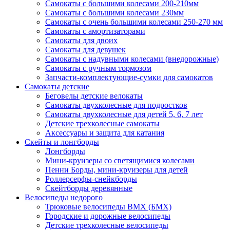
Самокаты с большими колесами 200-210мм
Самокаты с большими колесами 230мм
Самокаты с очень большими колесами 250-270 мм
Самокаты с амортизаторами
Самокаты для двоих
Самокаты для девушек
Самокаты с надувными колесами (внедорожные)
Самокаты с ручным тормозом
Запчасти-комплектующие-сумки для самокатов
Самокаты детские
Беговелы детские велокаты
Самокаты двухколесные для подростков
Самокаты двухколесные для детей 5, 6, 7 лет
Детские трехколесные самокаты
Аксессуары и защита для катания
Cкейты и лонгборды
Лонгборды
Мини-круизеры со светящимися колесами
Пенни Борды, мини-круизеры для детей
Роллерсерфы-снейкборды
Скейтборды деревянные
Велосипеды недорого
Трюковые велосипеды BMX (БМХ)
Городские и дорожные велосипеды
Детские трехколесные велосипеды