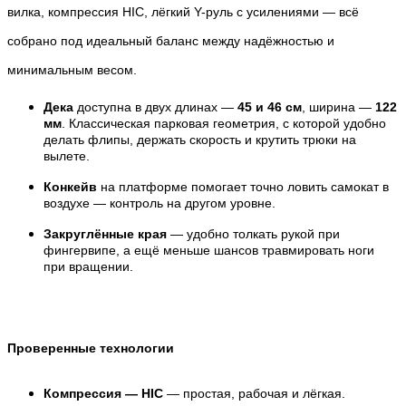
вилка, компрессия HIC, лёгкий Y-руль с усилениями — всё
собрано под идеальный баланс между надёжностью и
минимальным весом.
Дека
доступна в двух длинах —
45 и 46 см
, ширина —
122
мм
. Классическая парковая геометрия, с которой удобно
делать флипы, держать скорость и крутить трюки на
вылете.
Конкейв
на платформе помогает точно ловить самокат в
воздухе — контроль на другом уровне.
Закруглённые края
— удобно толкать рукой при
фингервипе, а ещё меньше шансов травмировать ноги
при вращении.
Проверенные технологии
Компрессия — HIC
— простая, рабочая и лёгкая.